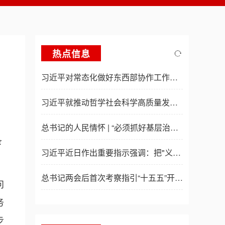
热点信息
习近平对常态化做好东西部协作工作作出重要指示
习近平就推动哲学社会科学高质量发展作出重要指示
总书记的人民情怀 | “必须抓好基层治理现代化这项基础性工作”
条
习近平近日作出重要指示强调：把"义乌发展经验"进一步总结好运用好 探索走出符合各自实际的高质量发展之路
总书记两会后首次考察指引“十五五”开局起步
问
务
步