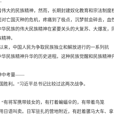
—
着伟大的民族精神，然而，长期封建奴化教育和宗法制度
面对亡国灭种的危机，疼痛到了极点，沉梦就会碎去，血
中华民族的伟大民族精神在紧要关头的大复苏、大爆发，
族精神。
代以来，中国人民为争取民族独立和解放进行的一系列抗
中华民族精神升华的历史进程。这种民族觉醒和民族精神
神中考量——
国胜利。”习近平总书记比较过这两次战争。
：“有将军携带妓女的，有打着蝙蝠伞的，有带着鸟笼
了用日语叫卖。日军驻扎的营地附近，有赶着骡马大车、拿