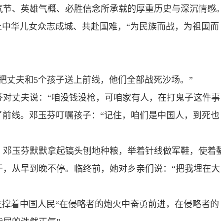
气节、英雄气概、必胜信念所承载的厚重历史与深沉情感
让中华儿女众志成城、共赴国难，“为民族而战，为祖国而
把丈夫和5个孩子送上前线，他们全部战死沙场。”
玉芬对丈夫说：“咱没钱没枪，可咱家有人，在打鬼子这件事
了前线。邓玉芬叮嘱孩子：“记住，咱们是中国人，到死也
，邓玉芬默默拿起镐头刨地种粮，举着针线做军鞋，使着
干，从早到晚不停。临终前，她对乡亲们说：“把我埋在大
支撑着中国人民“在侵略者的炮火中奋勇前进，在侵略者的