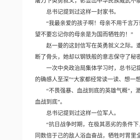
屠刀下英勇就义，彰显出中华民族威武不能
总书记提到过这样一封家书。
“我最亲爱的孩子啊！母亲不用千言
望不要忘记你的母亲是为国而牺牲的！”
赵一曼的这封信写在英勇就义之际。
断了骨头，她却以钢铁般的意志保守了秘
一次中央政治局集体学习时，总书记
的确感人至深”“大家都经常读一读、想一想
“不畏强暴、血战到底的英雄气概”，
血战到底”。
总书记提到过这样一位军人。
“抗日战争时期，在极其恶劣的条件
同数倍于己的敌人浴血奋战，牺牲时胃里