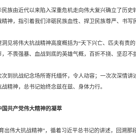
华民族由近代以来陷入深重危机走向伟大复兴确立了历史
战精神，指引着我们淬砺民族血性、捍卫民族尊严、书写
邃洞见将伟大抗战精神高度概括为“天下兴亡、匹夫有责的
节，不畏强暴、血战到底的英雄气概，百折不挠、坚忍不
次次到抗战纪念场所寄托缅怀，令人动容；一次次深情讲
抗战精神，总书记始终念兹在兹、身体力行。
中国共产党伟大精神的凝萃
育出伟大抗战精神”，循着习近平总书记的讲述，回溯那