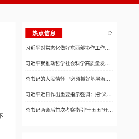
热点信息
习近平对常态化做好东西部协作工作作出重要指示
习近平就推动哲学社会科学高质量发展作出重要指示
总书记的人民情怀 | “必须抓好基层治理现代化这项基础性工作”
习近平近日作出重要指示强调：把"义乌发展经验"进一步总结好运用好 探索走出符合各自实际的高质量发展之路
总书记两会后首次考察指引“十五五”开局起步
不