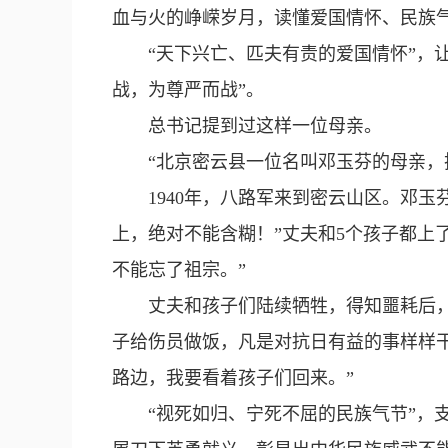
血与火的峥嵘岁月，读懂爱国情怀、民族
“天下兴亡、匹夫有责的爱国情怀”，
战，为尊严而战”。
总书记提到过这样一位母亲。
“北京密云县一位名叫邓玉芬的母亲，
1940年，八路军来到密云山区。邓
上，绝对不能含糊！”丈夫和5个孩子都上
不能忘了祖宗。”
丈夫和孩子们陆续牺牲，得知噩耗后
子给伤员做饭，凡是对抗日有益的事样样
路边，我要看着孩子们回来。”
“视死如归、宁死不屈的民族气节”，