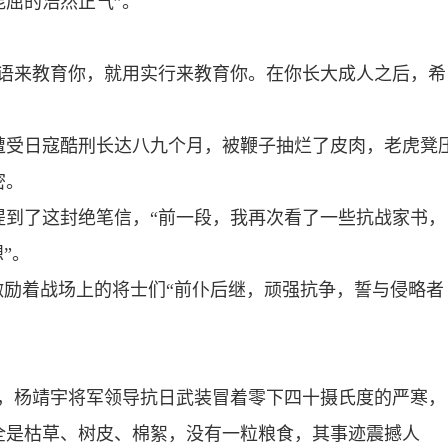
屈的浩然正气”。
万语来教育你，就用实行来教育你。在你长大成人之后，希
遭受日寇酷刑长达八九个月，被鞭子抽烂了皮肉，老虎凳
密。
提到了这封绝笔信，“前一段，我再次看了一些抗战家书，
”。
激励着战场上的将士们“前仆后继，顽强抗争，誓与侵略者
下，杨靖宇将军领导抗日武装冒着零下四十摄氏度的严寒，
全是枯草、树皮、棉絮，没有一粒粮食，其事迹震撼人