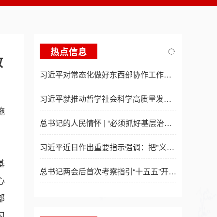
热点信息
效
习近平对常态化做好东西部协作工作作出重要指示
习近平就推动哲学社会科学高质量发展作出重要指示
施
总书记的人民情怀 | “必须抓好基层治理现代化这项基础性工作”
、
习近平近日作出重要指示强调：把"义乌发展经验"进一步总结好运用好 探索走出符合各自实际的高质量发展之路
基
总书记两会后首次考察指引“十五五”开局起步
心
部
习