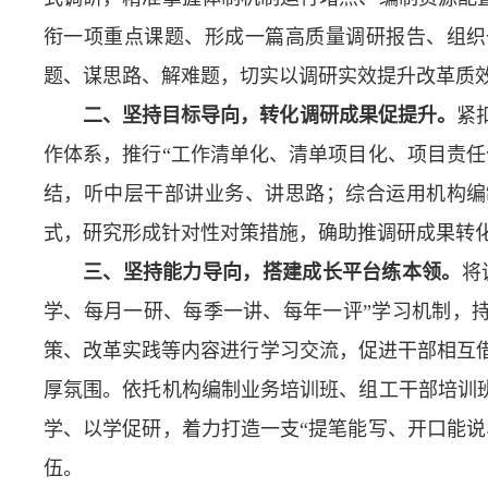
衔一项重点课题、形成一篇高质量调研报告、组织
题、谋思路、解难题，切实以调研实效提升改革质
二、坚持目标导向，转化调研成果促提升。
紧
作体系，推行“工作清单化、清单项目化、项目责任
结，听中层干部讲业务、讲思路；
综合运用机构编
式，
研究形成
针对性对策措施，确
助推调研成果转
三、坚持能力导向，搭建成长平台练本领。
将
学、每月一研、每季一讲、每年一评”学习机制，持
策、改革实践等内容进行学习交流，促进干部相互
厚氛围。依托机构编制业务培训班、组工干部培训班
学、以学促研，着力打造一支“提笔能写、开口能说
伍。