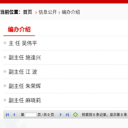
当前位置：
首页
>
信息公开
>
编办介绍
编办介绍
主 任 吴伟平
副主任 施逢兴
副主任 江 波
副主任 朱荣辉
副主任 麻晓莉
第
页 / 共
0
页
检索到
0
条记录，显示第
0
条 