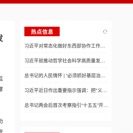
热点信息
发
习近平对常态化做好东西部协作工作作出重要指示
习近平就推动哲学社会科学高质量发展作出重要指示
总书记的人民情怀 | “必须抓好基层治理现代化这项基础性工作”
监
撑
习近平近日作出重要指示强调：把"义乌发展经验"进一步总结好运用好 探索走出符合各自实际的高质量发展之路
总书记两会后首次考察指引“十五五”开局起步
，
功
管