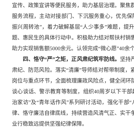
宣传、政策宣讲等便民服务，助力基层治理。聚焦
服务流程，主动对接部门、下沉服务重心，优先保
振兴周转池”，着力破解基层“人少事多”难题，提
题、惠民生的具体行动中。积极助力结对帮扶村销
助力实现销售额5000余元。认领完成“微心愿”40余
四、恪守“严”之矩，正风肃纪筑牢防线。
坚持
肃纪、防范风险。落实“清廉”导师结对帮带制度，
岗位与重点环节，全面梳理廉政风险点，健全闭环防
谈心谈话、警示教育等制度，组织40周岁以下干部
治家访”及“青年话作风”系列研讨活动，强化干部
律、恪守廉洁自律底线，持续营造风清气正、实干
业行稳致远提供坚强纪律保障。