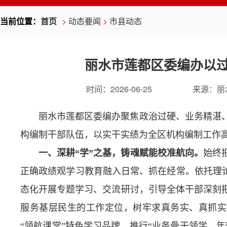
当前位置：
首页
>
动态要闻
>
市县动态
丽水市莲都区委编办以
时间：
2026-06-25
来源：
丽
丽水市莲都区委编办聚焦政治过硬、业务精湛
构编制干部队伍，以实干实绩为全区机构编制工作
一、深耕“学”之基，铸魂赋能校准航向。
始终
正确政绩观学习教育融入日常、抓在经常。依托理论
态化开展专题学习、交流研讨，引导全体干部深刻
服务基层民生的工作定位，树牢求真务实、真抓实
“领航课堂”特色学习品牌，推行“业务骨干领学、