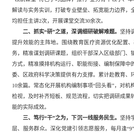
解读与实务实训，打破专业壁垒、拓宽能力边界，
均担任主讲2次，开展课堂交流30余次。
二、抓实“研”之道，深调细研破解难题。
坚持
提升效能的主阵地。围绕教育医疗资源优化配置、
务，精准谋划调研课题，组织干部深入区级部门、
方式，精准摸排机构运行、职能衔接、编制保障中
委、区政府科学决策提供有力支撑。累计赴教育、环
10余篇。常态化开展机构编制事项“回头看”，对
检视，及时补齐短板、规范流程，切实把调研成果
能的实际成效。
三、笃行“干”之为，下沉一线服务民生。
坚持
层、服务群众。深化党建引领志愿服务，每月逢“9