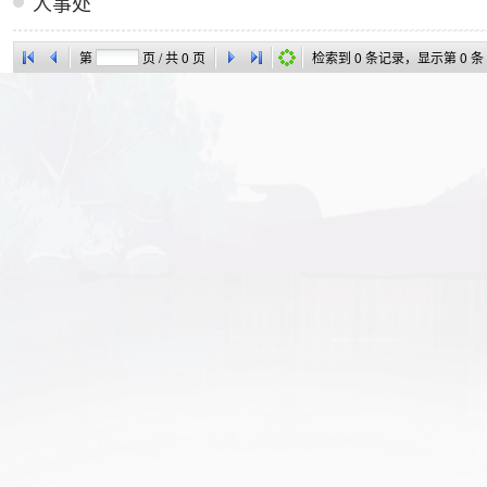
人事处
第
页 / 共
0
页
检索到
0
条记录，显示第
0
条 